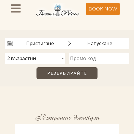
BOOK NOW
Вътрешно джакузи