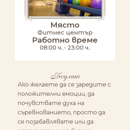
Място
Фитнес център
Работно време
08:00 ч. - 23:00 ч.
Боулинг
Ако желаете да се заредите с
положителни емоции, да
почувствате духа на
съревнованието, просто да
се позабавлявате или да