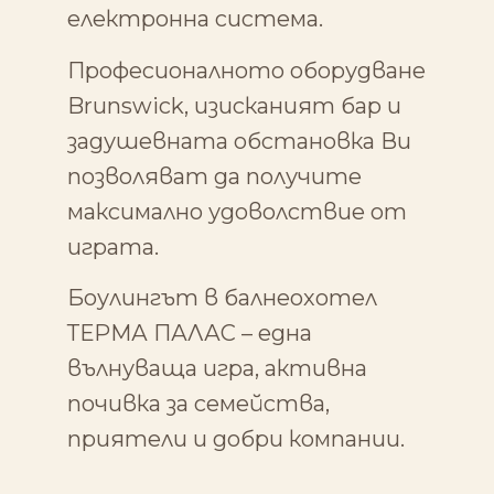
електронна система.
Професионалното оборудване
Brunswick, изисканият бар и
задушевната обстановка Ви
позволяват да получите
максимално удоволствие от
играта.
Боулингът в балнеохотел
ТЕРМА ПАЛАС – една
вълнуваща игра, активна
почивка за семейства,
приятели и добри компании.