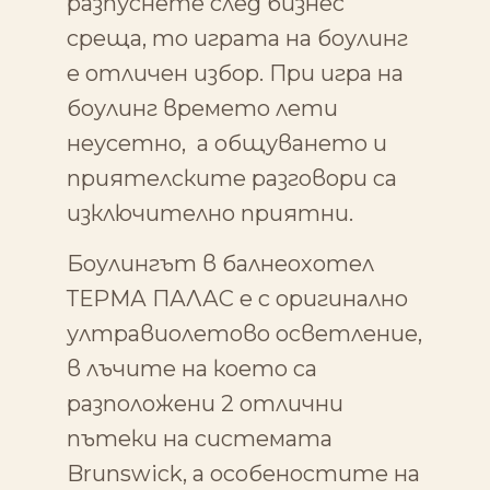
разпуснете след бизнес
среща, то играта на боулинг
е отличен избор. При игра на
боулинг времето лети
неусетно, а общуването и
приятелските разговори са
изключително приятни.
Боулингът в балнеохотел
ТЕРМА ПАЛАС е с оригинално
ултравиолетово осветление,
в лъчите на което са
разположени 2 отлични
пътеки на системата
Brunswick, а особеностите на