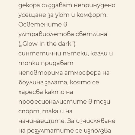
декора създават непринудено
усещане за уют и комфорт.
Осветените в
ултравиолетова светлина
(„Glow in the dark”)
синтетични пътеки, кегли и
топки придават
неповторима атмосфера на
боулинг залата, която се
харесва както на
професионалистите в този
спорт, така и на
начинаещите. За изчисляване
на резултатите се използва