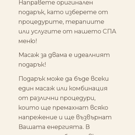
Направете оригинален
подарък, като изберете от
процедурите, терапиите
или услугите от нашето СПА
меню!
Масаж за двама е идеалният
подарък!
Подарък може да бъде всеки
един масаж или комбинация
от различни процедури,
които ще премахнат всяко
напрежение и ще възвърнат
Вашата енергията. В