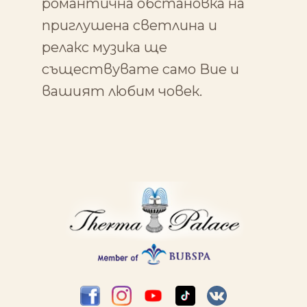
романтична обстановка на
приглушена светлина и
релакс музика ще
съществувате само Вие и
вашият любим човек.