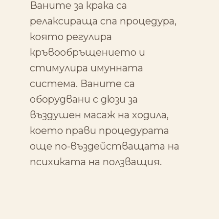
Ваните за крака са
релаксираща спа процедура,
която регулира
кръвообръщението и
стимулира имунната
система. Ваните са
оборудвани с дюзи за
въздушен масаж на ходила,
което прави процедурата
още по-въздействащата на
психиката на ползващия.