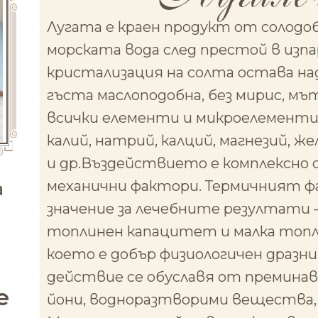
Лугата е краен продукт от солодо
морската вода след престой в изп
кристализация на солта остава на
гъста маслоподобна, без мирис, мъ
всички елементи и микроелементи 
калий, натрий, калций, магнезий, же
и др.Въздействието е комплексно 
a
механични фактори. Термичният ф
значение за лечебните резултати –
топлинен капацитет и малка топл
което е добър физиологичен дразн
действие се обуславя от преминав
е
йони, водноразтворими вещества, 