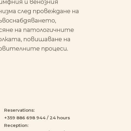
имфния и венозния
изма след провеждане на
ръвоснабдяването,
асяне на патологичните
олката, повишаване на
новителните процеси.
Reservations:
+359 886 698 944 / 24 hours
Reception: