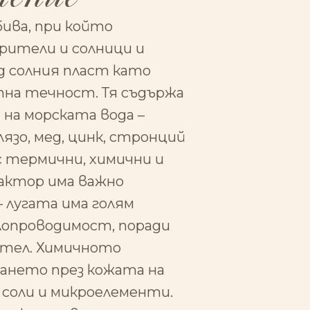
бива, при който
арители и солници и
д солния пласт като
тна течност. Тя съдържа
на морската вода –
лязо, мед, цинк, стронций
с термични, химични и
актор има важно
 лугата има голям
опроводимост, поради
ител. Химичното
ането през кожата на
соли и микроелементи.