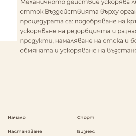
0
Механичното действие ускорява л
отток.Въздействията върху орган
процедурата са: подобряване на к
ускоряване на резорбцията и разн
продукти, намаляване на отока и б
обмяната и ускоряване на възста
Начало
Спорт
Настаняване
Бизнес