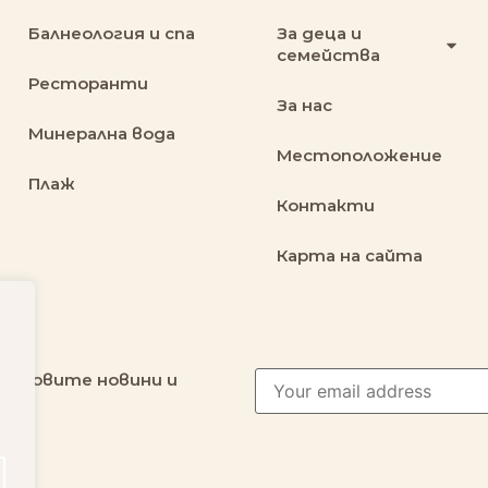
Балнеология и спа
За деца и
семейства
Ресторанти
За нас
Минерална вода
Местоположение
Плаж
Контакти
Карта на сайта
ай-новите новини и