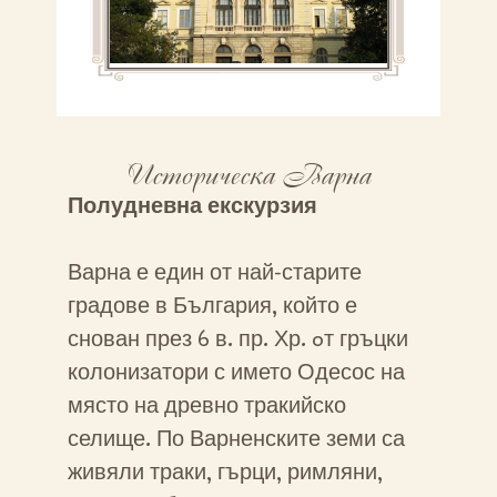
Историческа Варна
Полудневна екскурзия
Варна е един от най-старите
градове в България, който е
снован през 6 в. пр. Хр. oт гръцки
колонизатори с името Одесос на
място на древно тракийско
селище. По Варненските земи са
живяли траки, гърци, римляни,