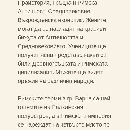
Праистория, Гръцка и Римска
Античност, Средновековие,
Възрожденска иконопис. Жените
могат да се насладят на красиви
бижута от Античността и
Средновековието. Учениците ще
получат ясна представа какви са
били Древногръцката и Римската
цивилизация. Мъжете ще видят
оръжия на различни народи.
Римските терми в гр. Варна са най-
големите на Балканския
полуостров, а в Римската империя
се нареждат на четвърто място по