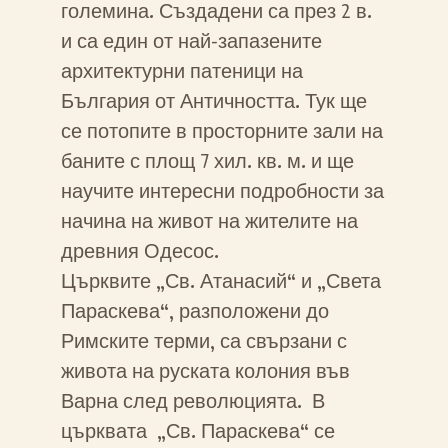
големина. Създадени са през 2 в.
и са един от най-запазените
архитектурни патеници на
България от Античността. Тук ще
се потопите в просторните зали на
баните с площ 7 хил. кв. м. и ще
научите интересни подробности за
начина на живот на жителите на
древния Одесос.
Църквите „Св. Атанасий“ и „Света
Параскева“, разположени до
Римските терми, са свързани с
живота на руската колония във
Варна след революцията. В
църквата „Св. Параскева“ се