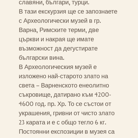
славяни, българи, турци.
В тази екскурзия ще се запознаете
с Археологически музей в гр.
Варна, Римските терми, две
църкви и накрая ще имате
възможност да дегустирате
български вина.
В Археологическия музей е
изложено най-старото злато на
света – Варненското енеолитно
съкровище, датирано към 4200-
4600 год. пр. Хр. То се състои от
украшения, гривни от чисто злато
23 карата и е с общо тегло 6 кг.
Постоянни експозиции в музея са