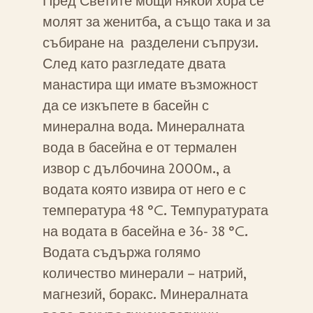
Пред Светите мощи някои хора се
молят за женитба, а също така и за
събиране на разделени съпрузи.
След като разгледате двата
манастира щи имате възможност
да се изкъпете в басейн с
минерална вода. Минералната
вода в басейна е от термален
извор с дълбочина 2000м., а
водата която извира от него е с
температура 48 °C. Темпуратурата
на водата в басейна е 36- 38 °C.
Водата съдържа голямо
количество минерали – натрий,
магнезий, боракс. Минералната