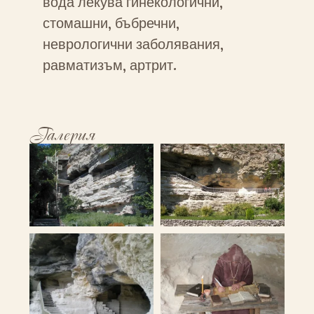
вода лекува гинекологични,
стомашни, бъбречни,
неврологични заболявания,
равматизъм, артрит.
Галерия