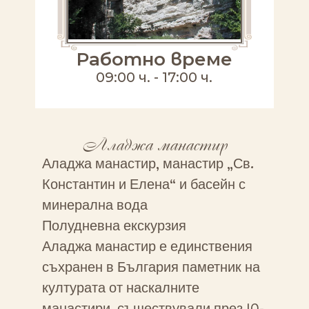
Работно време
09:00 ч. - 17:00 ч.
Аладжа манастир
Аладжа манастир, манастир „Св.
Константин и Елена“ и басейн с
минерална вода
Полудневна екскурзия
Аладжа манастир е единствения
съхранен в България паметник на
културата от наскалните
манастири, съществували през 10-